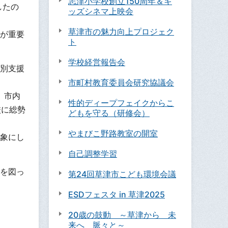
志津小学校創立150周年＆キ
したの
ッズシネマ上映会
草津市の魅力向上プロジェク
が重要
ト
学校経営報告会
別支援
市町村教育委員会研究協議会
、市内
性的ディープフェイクからこ
校に総勢
どもを守る（研修会）
やまびこ野路教室の開室
象にし
自己調整学習
を図っ
第24回草津市こども環境会議
ESDフェスタ in 草津2025
20歳の鼓動 ～草津から 未
来へ 脈々と～