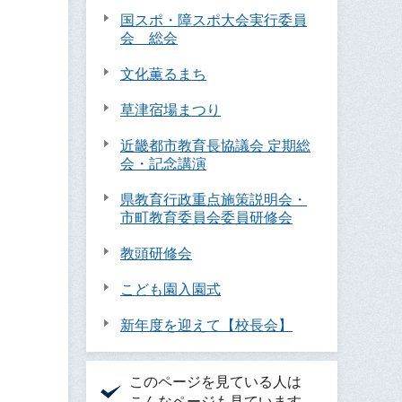
国スポ・障スポ大会実行委員
会 総会
文化薫るまち
草津宿場まつり
近畿都市教育長協議会 定期総
会・記念講演
県教育行政重点施策説明会・
市町教育委員会委員研修会
教頭研修会
こども園入園式
新年度を迎えて【校長会】
このページを見ている人は
こんなページも見ています