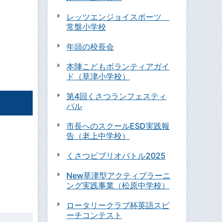
レッツエンジョイスポーツ
常盤小学校
年頭の校長会
本陣こどもボランティアガイ
ド（草津小学校）
第4回くさつランフェスティ
バル
市長へのスクールESD実践報
告（老上中学校）
くさつビブリオバトル2025
New草津型アクティブラーニ
ング実践事業（松原中学校）
ロータリークラブ杯英語スピ
ーチコンテスト