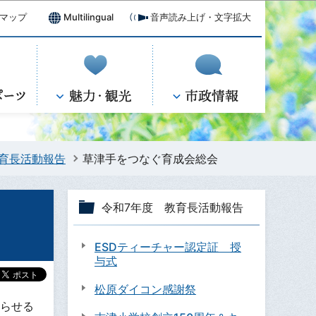
マップ
Multilingual
音声読み上げ・文字拡大
教育長活動報告
草津手をつなぐ育成会総会
令和7年度 教育長活動報告
ESDティーチャー認定証 授
与式
松原ダイコン感謝祭
らせる