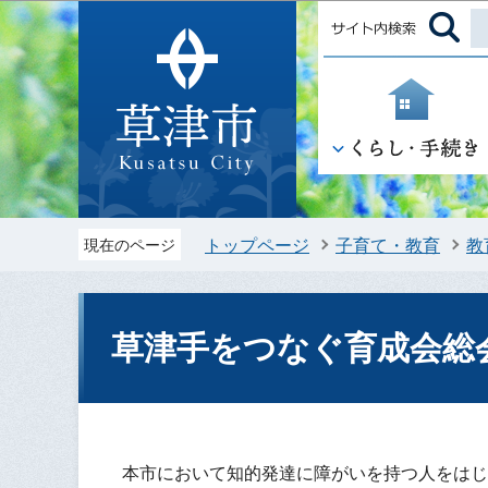
トップページ
子育て・教育
教
現在のページ
草津手をつなぐ育成会総
本市において知的発達に障がいを持つ人をはじ