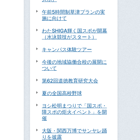
午前5時間制草津プランの実
施に向けて
わたSHIGA輝く国スポが開幕
（水泳競技がスタート）
キャンパス体験ツアー
今後の地域協働合校の展開に
ついて
第62回道徳教育研究大会
夏の全国高校野球
ヨシ松明まつりで「国スポ・
障スポの炬火イベント」を開
催
大阪・関西万博でサンヤレ踊
りを披露