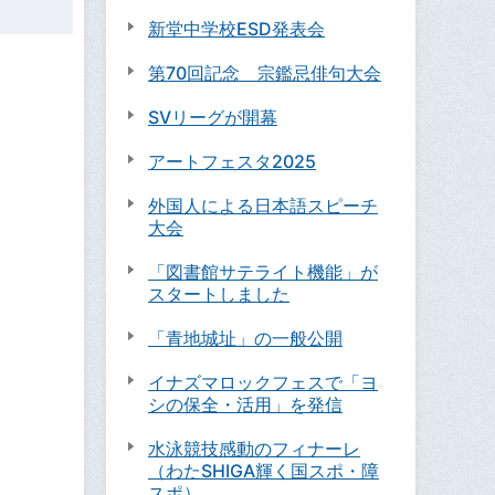
新堂中学校ESD発表会
第70回記念 宗鑑忌俳句大会
SVリーグが開幕
アートフェスタ2025
外国人による日本語スピーチ
大会
「図書館サテライト機能」が
スタートしました
「青地城址」の一般公開
イナズマロックフェスで「ヨ
シの保全・活用」を発信
水泳競技感動のフィナーレ
（わたSHIGA輝く国スポ・障
スポ）