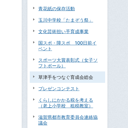
青花紙の保存活動
玉川中学校「たまぞう祭」
文化芸術担い手育成事業
国スポ・障スポ 100日前イ
ベント
スポーツ大賞表彰式（女子ソ
フトボール）
草津手をつなぐ育成会総会
プレゼンコンテスト
くらしにかかる税を考える
（老上小学校 租税教室）
滋賀県都市教育委員会連絡協
議会