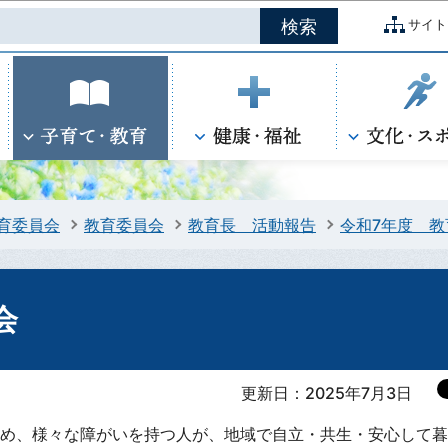
このページの本文へ移動
サイト
育委員会
教育委員会
教育長 活動報告
令和7年度 
会
更新日：2025年7月3日
め、様々な障がいを持つ人が、地域で自立・共生・安心して暮