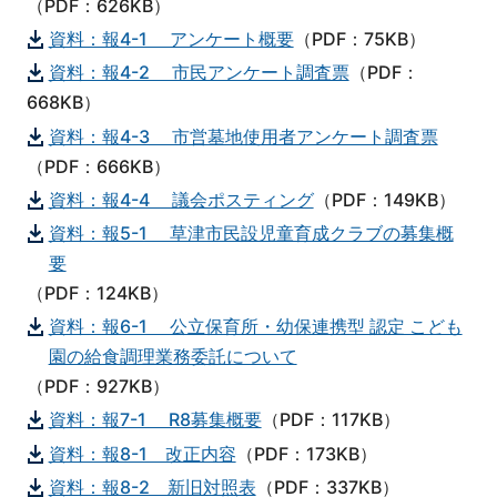
（PDF：626KB）
資料：報4-1 アンケート概要
（PDF：75KB）
資料：報4-2 市民アンケート調査票
（PDF：
668KB）
資料：報4-3 市営墓地使用者アンケート調査票
（PDF：666KB）
資料：報4-4 議会ポスティング
（PDF：149KB）
資料：報5-1 草津市民設児童育成クラブの募集概
要
（PDF：124KB）
資料：報6-1 公立保育所・幼保連携型 認定 こども
園の給食調理業務委託について
（PDF：927KB）
資料：報7-1 R8募集概要
（PDF：117KB）
資料：報8-1 改正内容
（PDF：173KB）
資料：報8-2 新旧対照表
（PDF：337KB）