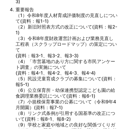
3)
重要報告
（1）令和8年度人材育成評価制度の見直しについ
て(資料：報1-1)
（2）新旧対照表方式の改正について(資料：報2-
1)
（3）令和8年度財政運営計画および業務見直し
工程表（スクラップロードマップ）の策定につい
て
(資料：報3-1、報3-2、報3-3)
（4）「市営墓地のあり方に関する市民アンケー
ト調査」の実施について
(資料：報4-1、報4-2、報4-3、報4-4)
（5）民設児童育成クラブの募集について(資料：
報5-1)
（6）公立保育所・幼保連携型認定こども園の給
食調理業務委託について(資料：報6-1)
（7）小規模保育事業の公募について（令和9年4
月開園）(資料：報7-1)
（8）リンク式条例が引用する国基準の改正につ
いて(資料：報8-1、報8-2)
（9）学校と家庭や地域との良好な関係づくりガ