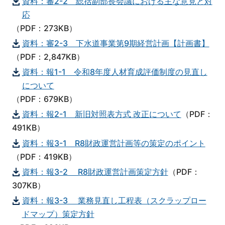
資料：審2-2 総括副部長会議における主な意見と対
応
（PDF：273KB）
資料：審2-3 下水道事業第9期経営計画【計画書】
（PDF：2,847KB）
資料：報1-1 令和8年度人材育成評価制度の見直し
について
（PDF：679KB）
資料：報2-1 新旧対照表方式 改正について
（PDF：
491KB）
資料：報3-1 R8財政運営計画等の策定のポイント
（PDF：419KB）
資料：報3-2 R8財政運営計画策定方針
（PDF：
307KB）
資料：報3-3 業務見直し工程表（スクラップロー
ドマップ）策定方針