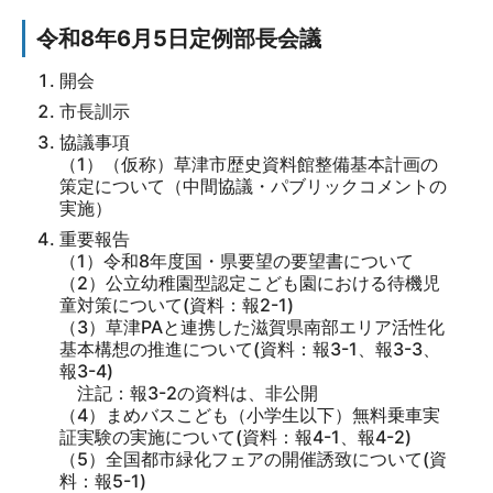
令和8年6月5日定例部長会議
開会
市長訓示
協議事項
（1）（仮称）草津市歴史資料館整備基本計画の
策定について（中間協議・パブリックコメントの
実施）
重要報告
（1）令和8年度国・県要望の要望書について
（2）公立幼稚園型認定こども園における待機児
童対策について(資料：報2-1)
（3）草津PAと連携した滋賀県南部エリア活性化
基本構想の推進について(資料：報3-1、報3-3、
報3-4)
注記：報3-2の資料は、非公開
（4）まめバスこども（小学生以下）無料乗車実
証実験の実施について(資料：報4-1、報4-2)
（5）全国都市緑化フェアの開催誘致について(資
料：報5-1)