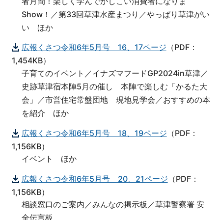
者月間！楽しく学んでかしこい消費者になりま
Show！／第33回草津水産まつり／やっぱり草津がい
い ほか
広報くさつ令和6年5月号 16、17ページ
（PDF：
1,454KB）
子育てのイベント／イナズマフードGP2024in草津／
史跡草津宿本陣5月の催し 本陣で楽しむ「かるた大
会」／市営住宅常盤団地 現地見学会／おすすめの本
を紹介 ほか
広報くさつ令和6年5月号 18、19ページ
（PDF：
1,156KB）
イベント ほか
広報くさつ令和6年5月号 20、21ページ
（PDF：
1,156KB）
相談窓口のご案内／みんなの掲示板／草津警察署 安
全伝言板