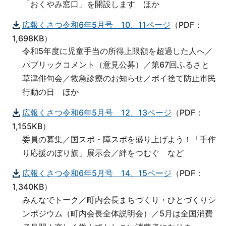
「おくやみ窓口」を開設します ほか
広報くさつ令和6年5月号 10、11ページ
（PDF：
1,698KB）
令和5年度に児童手当の所得上限額を超過した人へ／
パブリックコメント（意見公募）／第67回ふるさと
草津俳句会／救急診療のお知らせ／ポイ捨て防止市民
行動の日 ほか
広報くさつ令和6年5月号 12、13ページ
（PDF：
1,155KB）
委員の募集／国スポ・障スポを盛り上げよう！「手作
り応援のぼり旗」展示会／絆をつむぐ など
広報くさつ令和6年5月号 14、15ページ
（PDF：
1,340KB）
みんなでトーク／町内会長まちづくり・ひとづくりシ
ンポジウム（町内会長全体説明会）／5月は全国消費