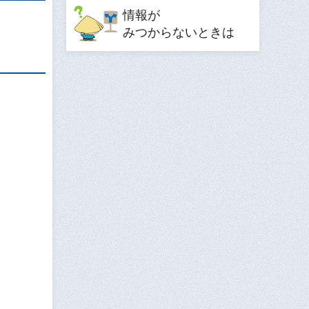
情報が
みつからないときは