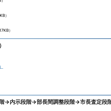
B）
）
4KB）
）
17KB）
）
）
階→内示段階→部長間調整段階→市長査定段