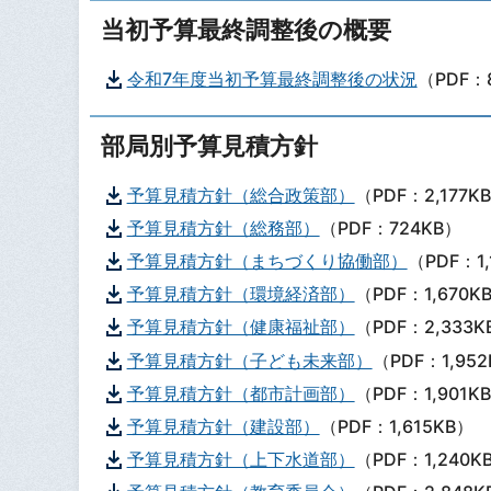
当初予算最終調整後の概要
令和7年度当初予算最終調整後の状況
（PDF：
部局別予算見積方針
予算見積方針（総合政策部）
（PDF：2,177K
予算見積方針（総務部）
（PDF：724KB）
予算見積方針（まちづくり協働部）
（PDF：1,
予算見積方針（環境経済部）
（PDF：1,670K
予算見積方針（健康福祉部）
（PDF：2,333K
予算見積方針（子ども未来部）
（PDF：1,95
予算見積方針（都市計画部）
（PDF：1,901K
予算見積方針（建設部）
（PDF：1,615KB）
予算見積方針（上下水道部）
（PDF：1,240K