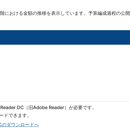
階における金額の推移を表示しています。予算編成過程の公開
eader DC（旧Adobe Reader）が必要です。
ロードできます。
er DCのダウンロードへ