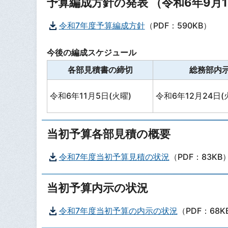
予算編成方針の発表 （令和6年9月1
令和7年度予算編成方針
（PDF：590KB）
今後の編成スケジュール
各部見積書の締切
総務部内
令和6年11月5日(火曜)
令和6年12月24日(
当初予算各部見積の概要
令和7年度当初予算見積の状況
（PDF：83KB
当初予算内示の状況
令和7年度当初予算の内示の状況
（PDF：68K