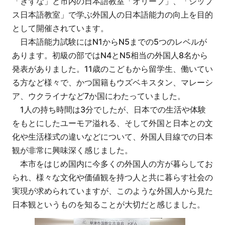
「きずな」と市内の日本語教室「オリーブ」、「シップ
ス日本語教室」で学ぶ外国人の日本語能力の向上を目的
として開催されています。
日本語能力試験にはN1からN5までの5つのレベルが
あります。初級の部ではN4とN5相当の外国人8名から
発表がありました。11歳のこどもから留学生、働いてい
る方など様々で、かつ国籍もウズベキスタン、マレーシ
ア、ウクライナなど7か国にわたっていました。
1人の持ち時間は3分でしたが、日本での生活や体験
をもとにしたユーモア溢れる、そして外国と日本との文
化や生活様式の違いなどについて、外国人目線での日本
観が非常に興味深く感じました。
本市をはじめ国内に今多くの外国人の方が暮らしてお
られ、様々な文化や価値観を持つ人と共に暮らす社会の
実現が求められていますが、このような外国人から見た
日本観というものを知ることが大切だと感じました。