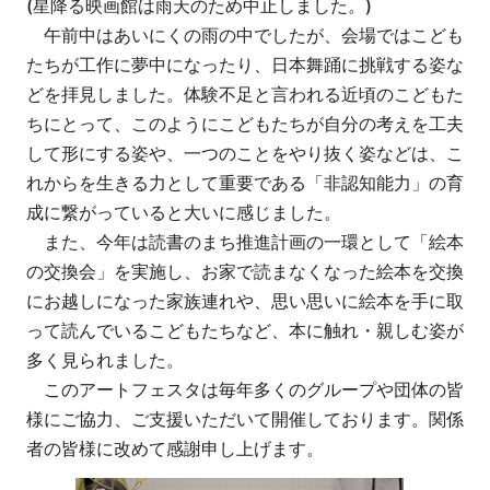
(星降る映画館は雨天のため中止しました。)
午前中はあいにくの雨の中でしたが、会場ではこども
たちが工作に夢中になったり、日本舞踊に挑戦する姿な
どを拝見しました。体験不足と言われる近頃のこどもた
ちにとって、このようにこどもたちが自分の考えを工夫
して形にする姿や、一つのことをやり抜く姿などは、こ
れからを生きる力として重要である「非認知能力」の育
成に繋がっていると大いに感じました。
また、今年は読書のまち推進計画の一環として「絵本
の交換会」を実施し、お家で読まなくなった絵本を交換
にお越しになった家族連れや、思い思いに絵本を手に取
って読んでいるこどもたちなど、本に触れ・親しむ姿が
多く見られました。
このアートフェスタは毎年多くのグループや団体の皆
様にご協力、ご支援いただいて開催しております。関係
者の皆様に改めて感謝申し上げます。