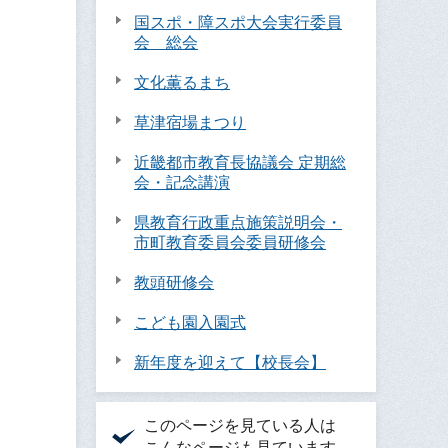
国スポ・障スポ大会実行委員
会 総会
文化薫るまち
草津宿場まつり
近畿都市教育長協議会 定期総
会・記念講演
県教育行政重点施策説明会・
市町教育委員会委員研修会
教頭研修会
こども園入園式
新年度を迎えて【校長会】
このページを見ている人は
こんなページも見ています