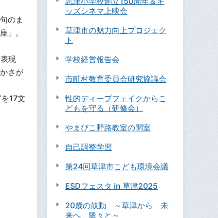
志津小学校創立150周年＆キ
ッズシネマ上映会
句のま
草津市の魅力向上プロジェク
座」。
ト
を表現
学校経営報告会
かさが
市町村教育委員会研究協議会
を17文
性的ディープフェイクからこ
どもを守る（研修会）
やまびこ野路教室の開室
自己調整学習
第24回草津市こども環境会議
ESDフェスタ in 草津2025
20歳の鼓動 ～草津から 未
来へ 脈々と～