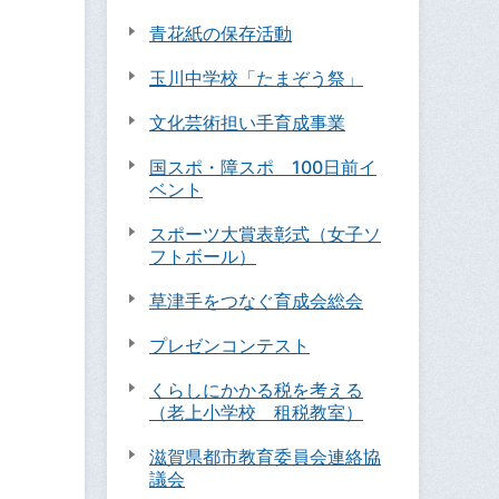
青花紙の保存活動
玉川中学校「たまぞう祭」
文化芸術担い手育成事業
国スポ・障スポ 100日前イ
ベント
スポーツ大賞表彰式（女子ソ
フトボール）
草津手をつなぐ育成会総会
プレゼンコンテスト
くらしにかかる税を考える
（老上小学校 租税教室）
滋賀県都市教育委員会連絡協
議会