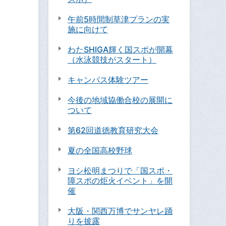
午前5時間制草津プランの実
施に向けて
わたSHIGA輝く国スポが開幕
（水泳競技がスタート）
キャンパス体験ツアー
今後の地域協働合校の展開に
ついて
第62回道徳教育研究大会
夏の全国高校野球
ヨシ松明まつりで「国スポ・
障スポの炬火イベント」を開
催
大阪・関西万博でサンヤレ踊
りを披露