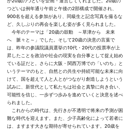
が20歳のつどいを企画・運営してくれました。20歳の
つどいは例年通り午前と午後の2部構成で開催され、
900名を超える参加があり、同級生と記念写真を撮るな
ど、久しぶりの再会を楽しむ姿が多く見られました。
今年のテーマは「20歳の鼓動 ～草津から 未来
へ 脈々と～」でした。そして20歳の決意の言葉で
は、昨年の参議院議員選挙の10代・20代の投票率が上
昇したことを政治や社会の現実を自分事として捉え始め
ている証だと。さらに大阪・関西万博での「いのち」と
いうテーマのもと、自然との共生や持続可能な未来に向
けて、国を超えて人と人とがつながり創造しようという
試みに、新世代として私たちは社会と真摯に向き合い、
可能性を信じ、一歩ずつ歩みを進めていくと決意を述べ
られました。
これからの時代は、先行きが不透明で将来の予測が困
難な時代を迎えます。また、少子高齢化によって若者に
は、ますます大きな期待が寄せられています。20歳を