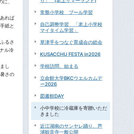
り」 (老上サマーランド)
のに、
常盤小学校 プール学習
あれば
自己調整学習 「老上小学校
手紙と
マイタイム学習」
ふるさ
草津手をつなぐ育成会の総会
ナル冷
KUSACCHU FESTA in2026
まし
学校訪問、始まる
暑さの
立命館大学BKCウエルカムデ
ー2026
図書館DAY
小中学校に冷蔵庫を寄贈いただ
きました
近江湖南のサンヤレ踊り、芦
浦観音寺一般公開