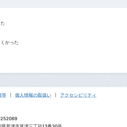
った
？
にくかった
項等
個人情報の取扱い
アクセシビリティ
252069
滋賀県草津市草津三丁目13番30号