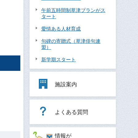
午前五時間制草津プランがス
タート
愛情ある人材育成
句碑の寄贈式（草津俳句連
盟）
新学期スタート
施設案内
よくある質問
情報が