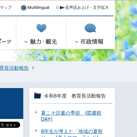
マップ
Multilingual
音声読み上げ・文字拡大
教育長活動報告
令和8年度 教育長活動報告
夏こそ読書の季節 (図書館
DAY)
6年生が考えた「地域の夏祭