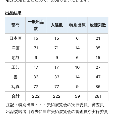
出品結果
一般出品
部門
入選数
特別出陳
総陳列数
数
日本画
15
15
6
21
洋画
71
71
14
85
彫刻
9
9
6
15
工芸
17
17
10
27
書
33
33
14
47
写真
77
77
9
86
合計
222
222
59
281
注記：特別出陳・・・美術展覧会の実行委員、審査員、
出品委嘱者（過去に当市美術展覧会の審査員や実行委員