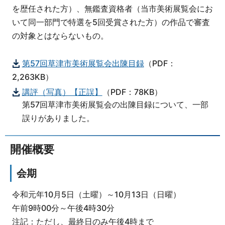
を歴任された方）、無鑑査資格者（当市美術展覧会にお
いて同一部門で特選を5回受賞された方）の作品で審査
の対象とはならないもの。
第57回草津市美術展覧会出陳目録
（PDF：
2,263KB）
講評（写真）【正誤】
（PDF：78KB）
第57回草津市美術展覧会の出陳目録について、一部
誤りがありました。
開催概要
会期
令和元年10月5日（土曜）～10月13日（日曜）
午前9時00分～午後4時30分
注記：ただし、最終日のみ午後4時まで