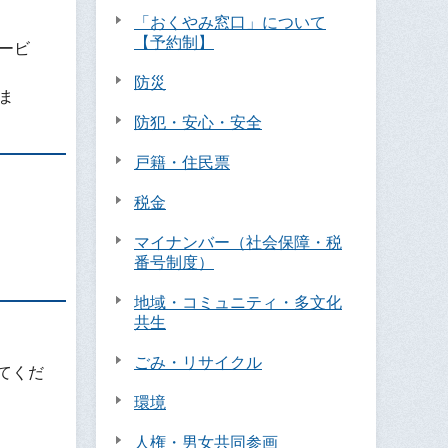
「おくやみ窓口」について
【予約制】
ービ
防災
ま
防犯・安心・安全
戸籍・住民票
税金
マイナンバー（社会保障・税
番号制度）
地域・コミュニティ・多文化
共生
ごみ・リサイクル
てくだ
環境
人権・男女共同参画