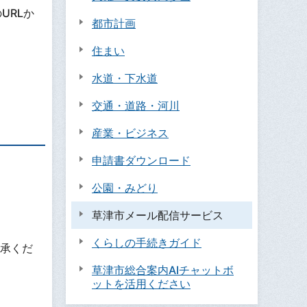
URLか
都市計画
住まい
水道・下水道
交通・道路・河川
産業・ビジネス
申請書ダウンロード
公園・みどり
草津市メール配信サービス
くらしの手続きガイド
承くだ
草津市総合案内AIチャットボ
ットを活用ください