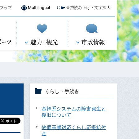
マップ
Multilingual
音声読み上げ・文字拡大
くらし・手続き
基幹系システムの障害発生と
復旧について
物価高騰対応くらし応援給付
金