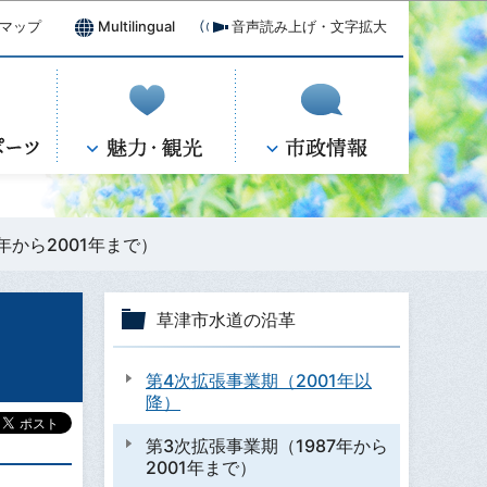
マップ
Multilingual
音声読み上げ・文字拡大
年から2001年まで）
草津市水道の沿革
第4次拡張事業期（2001年以
降）
第3次拡張事業期（1987年から
2001年まで）