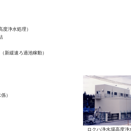
高度浄水処理）
結
始（新緩速ろ過池稼動）
水係）
ロクハ浄水場高度浄