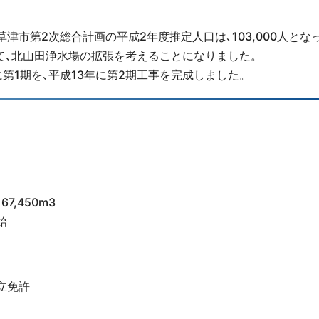
草津市第2次総合計画の平成2年度推定人口は､103,000人とな
て､北山田浄水場の拡張を考えることになりました。
第1期を､平成13年に第2期工事を完成しました。
）
,450m3
始
立免許