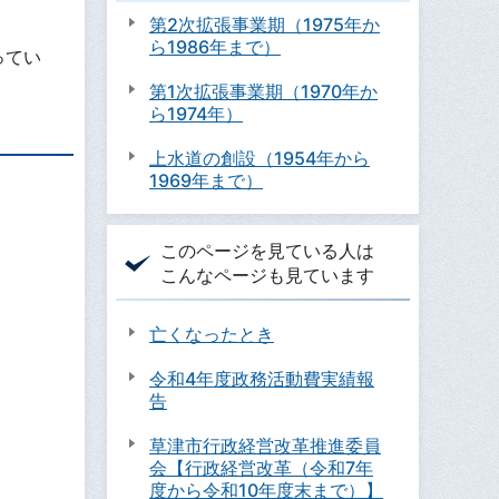
第2次拡張事業期（1975年か
ら1986年まで）
ってい
第1次拡張事業期（1970年か
ら1974年）
上水道の創設（1954年から
1969年まで）
このページを見ている人は
こんなページも見ています
亡くなったとき
令和4年度政務活動費実績報
告
草津市行政経営改革推進委員
会【行政経営改革（令和7年
度から令和10年度末まで）】