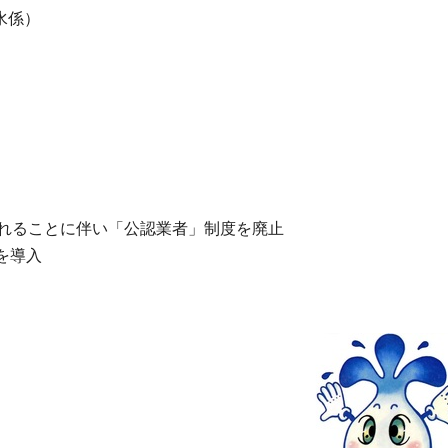
水係）
）
されることに伴い「公認業者」制度を廃止
を導入