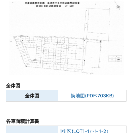
全体図
全体図
換地図(PDF:703KB)
各筆面積計算書
1街区(LOT1-1から1-2）