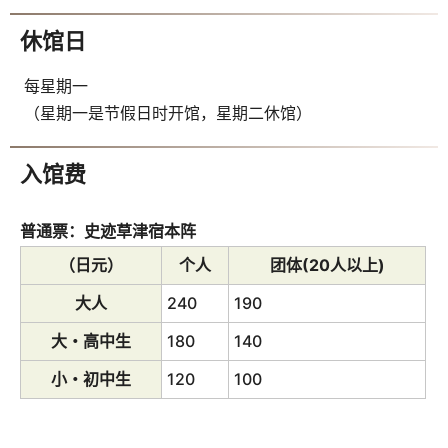
休馆日
每星期一
（星期一是节假日时开馆，星期二休馆）
入馆费
普通票：史迹草津宿本阵
（日元）
个人
团体(20人以上)
大人
240
190
大・高中生
180
140
小・初中生
120
100