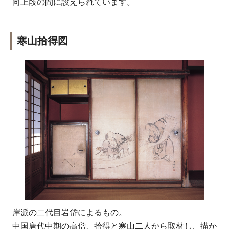
向上段の間に設えられています。
寒山拾得図
岸派の二代目岩岱によるもの。
中国唐代中期の高僧、拾得と寒山二人から取材し、描か