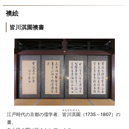
襖絵
皆川淇園襖書
みながわきえん
江戸時代の京都の儒学者、
皆川淇園
（1735～1807）の
書。