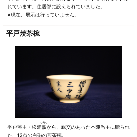
れています。住居部に設えられていました。
※現在、展示は行っていません。
平戸焼茶椀
ひろむ
平戸藩主・松浦
煕
から、親交のあった本陣当主に贈られ
た、12点の白磁の煎茶椀。