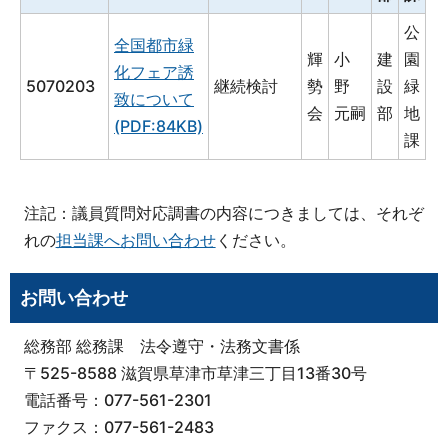
公
全国都市緑
輝
小
建
園
化フェア誘
5070203
継続検討
勢
野
設
緑
致について
会
元嗣
部
地
(PDF:84KB)
課
注記：議員質問対応調書の内容につきましては、それぞ
れの
担当課へお問い合わせ
ください。
お問い合わせ
総務部 総務課 法令遵守・法務文書係
〒525-8588 滋賀県草津市草津三丁目13番30号
電話番号：077-561-2301
ファクス：077-561-2483