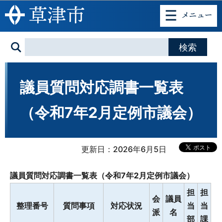
このページの本文へ移動
議員質問対応調書一覧表
（令和7年2月定例市議会）
更新日：2026年6月5日
議員質問対応調書一覧表（令和7年2月定例市議会）
担
担
会
議員
整理番号
質問事項
対応状況
当
当
派
名
部
課