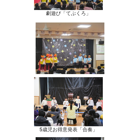
劇遊び「てぶくろ」
5歳児お得意発表「合奏」