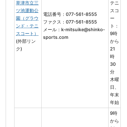
草津市立三
テニ
ツ池運動公
スコ
電話番号：077-561-8555
園（グラウ
ー
ファクス：077-561-8555
ンド・テニ
ト：
メール：
k-mitsuike@shinko-
スコート）
9時
sports.com
(外部リン
から
ク)
21
時
30
分
木曜
日、
年末
年始
9時
から