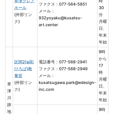
草津クレア
時
ファクス：077-564-5851
ホール
30
メール：
(外部リン
分
932yoyaku@kusatsu-
ク)
月曜
art.center
日、
年末
年始
9時
から
区間2(ai彩
電話番号：077-568-2941
17
ひろば)教
ファクス：077-568-2949
時
養室
メール：
月曜
(外部リン
kusatsugawa.park@edesign-
草
日、
ク)
inc.com
津
年末
川
年始
跡
9時
地