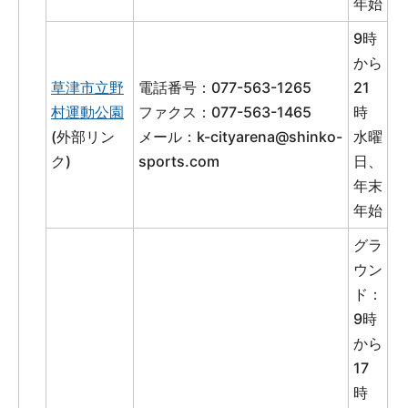
年始
9時
から
草津市立野
電話番号：077-563-1265
21
村運動公園
ファクス：077-563-1465
時
(外部リン
メール：
k-cityarena@shinko-
水曜
ク)
sports.com
日、
年末
年始
グラ
ウン
ド：
9時
から
17
時