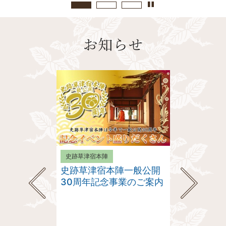
ブラ
ブラ
ブラ
ンデ
ンデ
ンデ
ィン
ィン
ィン
グ画
グ画
グ画
像1
像2
像3
史跡草津宿本陣
史跡草津宿本陣
史跡草津宿本陣一般公開
内にゆったり本が
史跡草津宿本陣
登場！月に1度を
ら詳しくなろう
30周年記念事業のご案内
替わります。
れないものやこ
験もあります。
「ほんじん博士
」
う。