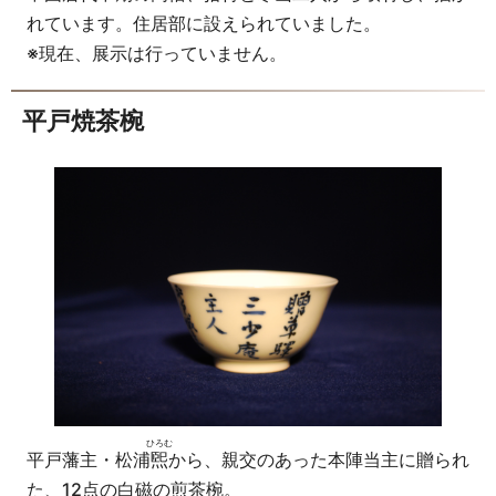
れています。住居部に設えられていました。
※現在、展示は行っていません。
平戸焼茶椀
ひろむ
平戸藩主・松浦
煕
から、親交のあった本陣当主に贈られ
た、12点の白磁の煎茶椀。