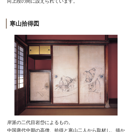
向上段の間に設えられています。
寒山拾得図
岸派の二代目岩岱によるもの。
中国唐代中期の高僧、拾得と寒山二人から取材し、描か