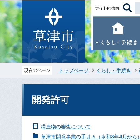
トップページ
くらし・手続き
現在のページ
開発許可
構造物の審査について
草津市開発事業の手引き（令和8年4月から