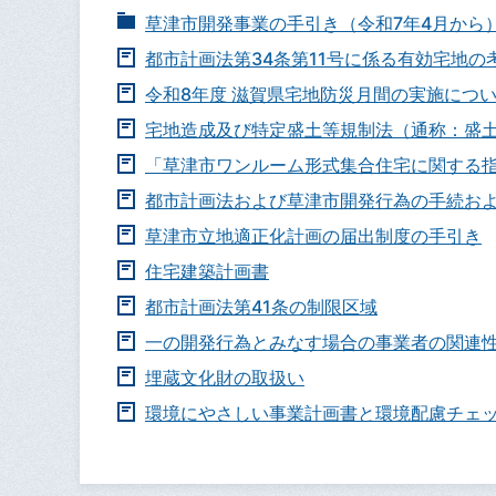
草津市開発事業の手引き（令和7年4月から
都市計画法第34条第11号に係る有効宅地の
令和8年度 滋賀県宅地防災月間の実施につ
宅地造成及び特定盛土等規制法（通称：盛
「草津市ワンルーム形式集合住宅に関する指
都市計画法および草津市開発行為の手続およ
草津市立地適正化計画の届出制度の手引き
住宅建築計画書
都市計画法第41条の制限区域
一の開発行為とみなす場合の事業者の関連
埋蔵文化財の取扱い
環境にやさしい事業計画書と環境配慮チェ