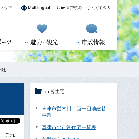
マップ
Multilingual
音声読み上げ・文字拡大
排除
市営住宅
草津市営木川・西一団地建替
事業
草津市の市営住宅一覧表
ど、これ