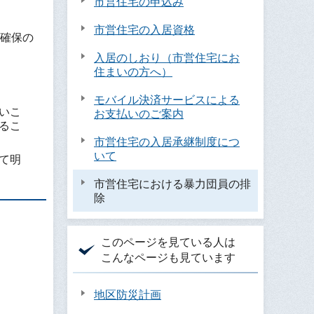
市営住宅の申込み
市営住宅の入居資格
確保の
入居のしおり（市営住宅にお
住まいの方へ）
モバイル決済サービスによる
いこ
お支払いのご案内
るこ
市営住宅の入居承継制度につ
いて
て明
市営住宅における暴力団員の排
除
このページを見ている人は
こんなページも見ています
地区防災計画