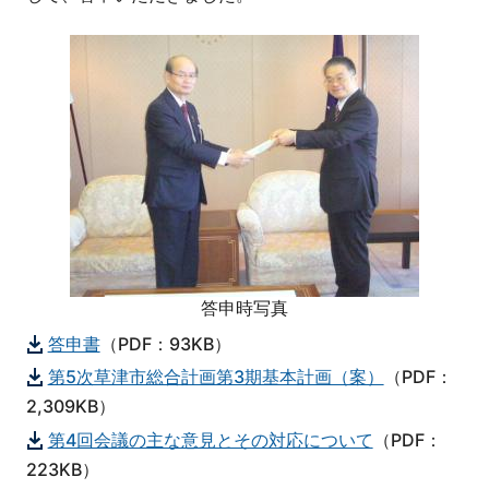
答申時写真
答申書
（PDF：93KB）
第5次草津市総合計画第3期基本計画（案）
（PDF：
2,309KB）
第4回会議の主な意見とその対応について
（PDF：
223KB）