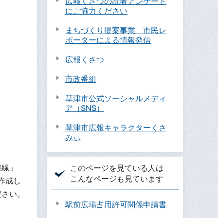
広報くさつの読者アンケート
にご協力ください
まちづくり提案事業 市民レ
ポーターによる情報発信
広報くさつ
市政番組
草津市公式ソーシャルメディ
ア（SNS）
草津市広報キャラクターくさ
みぃ
前線」
このページを見ている人は
こんなページも見ています
作成し
ださい。
駅前広場占用許可関係申請書