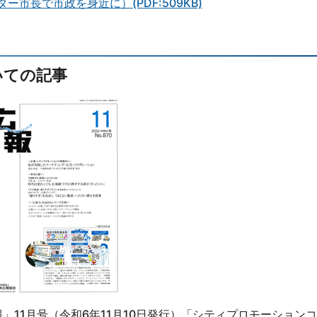
ー市長で市政を身近に）(PDF:509KB)
いての記事
」11月号（令和6年11月10日発行）「シティプロモーション