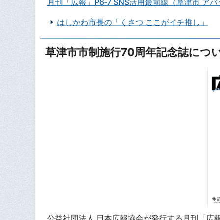
月刊「広報」P6‐7 SNS活用最前線（草津市 アバタ
はしかわ市長の「くさつ ここがイチ推し」
草津市市制施行70周年記念誌につ
公益社団法人 日本広報協会が発行する月刊「広報