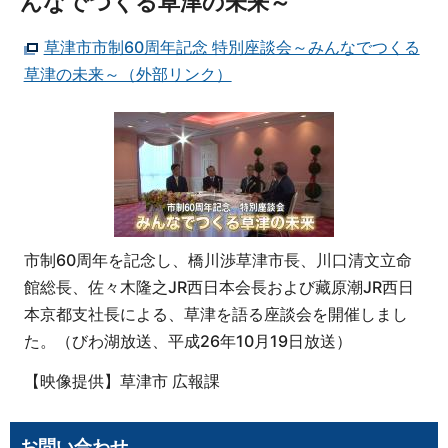
んなでつくる草津の未来～
草津市市制60周年記念 特別座談会～みんなでつくる
草津の未来～（外部リンク）
市制60周年を記念し、橋川渉草津市長、川口清文立命
館総長、佐々木隆之JR西日本会長および藏原潮JR西日
本京都支社長による、草津を語る座談会を開催しまし
た。（びわ湖放送、平成26年10月19日放送）
【映像提供】草津市 広報課
お問い合わせ