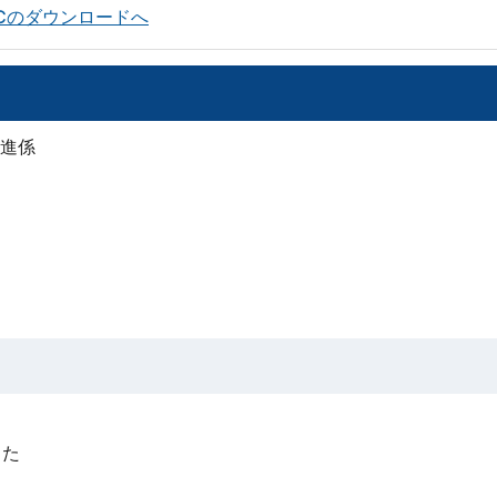
er DCのダウンロードへ
進係
った
？