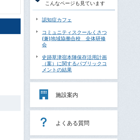
こんなページも見ています
認知症カフェ
コミュニティスクールくさつ
(兼)地域協働合校 全体研修
会
史跡草津宿本陣保存活用計画
（案）に関するパブリックコ
メントの結果
施設案内
よくある質問