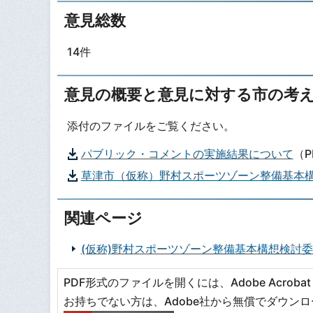
意見総数
14件
意見の概要と意見に対する市の考
添付のファイルをご覧ください。
パブリック・コメントの実施結果について
（P
草津市（仮称）野村スポーツゾーン整備基本
関連ページ
(仮称)野村スポーツゾーン整備基本構想検討
PDF形式のファイルを開くには、Adobe Acrobat R
お持ちでない方は、Adobe社から無償でダウン