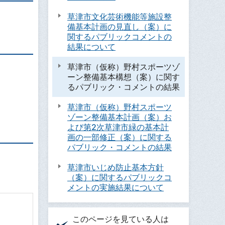
草津市文化芸術機能等施設整
備基本計画の見直し（案）に
関するパブリックコメントの
結果について
草津市（仮称）野村スポーツゾ
ーン整備基本構想（案）に関す
るパブリック・コメントの結果
草津市（仮称）野村スポーツ
ゾーン整備基本計画（案）お
よび第2次草津市緑の基本計
画の一部修正（案）に関する
パブリック・コメントの結果
草津市いじめ防止基本方針
（案）に関するパブリックコ
メントの実施結果について
このページを見ている人は