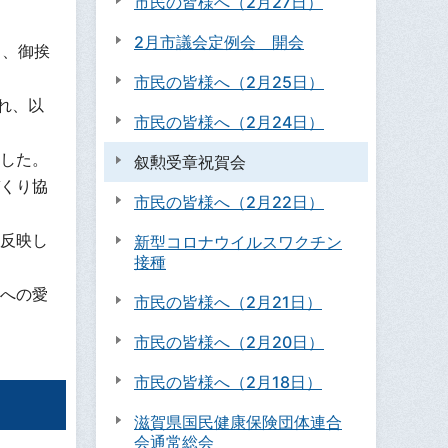
市民の皆様へ（2月27日）
2月市議会定例会 開会
し、御挨
市民の皆様へ（2月25日）
れ、以
市民の皆様へ（2月24日）
ました。
叙勲受章祝賀会
くり協
市民の皆様へ（2月22日）
反映し
新型コロナウイルスワクチン
接種
への愛
市民の皆様へ（2月21日）
市民の皆様へ（2月20日）
市民の皆様へ（2月18日）
滋賀県国民健康保険団体連合
会通常総会