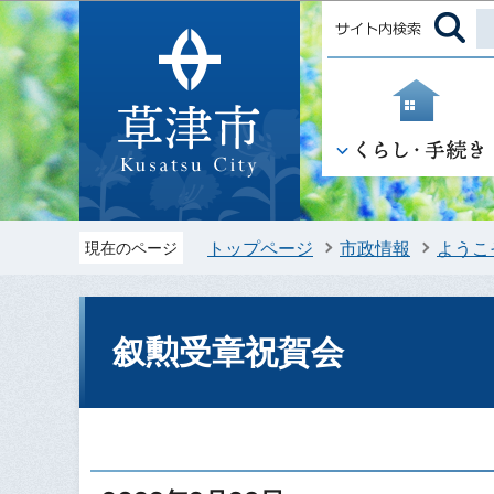
トップページ
市政情報
ようこ
現在のページ
叙勲受章祝賀会