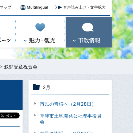
マップ
Multilingual
音声読み上げ・文字拡大
叙勲受章祝賀会
2月
市民の皆様へ（2月28日）
草津市土地開発公社理事役員
会