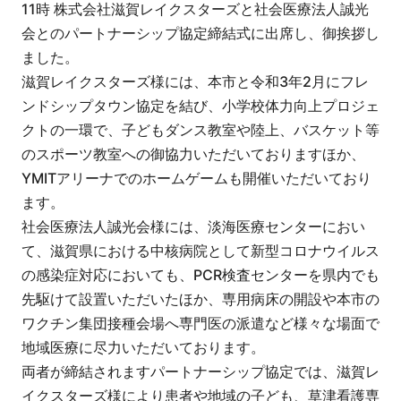
11時 株式会社滋賀レイクスターズと社会医療法人誠光
会とのパートナーシップ協定締結式に出席し、御挨拶し
ました。
滋賀レイクスターズ様には、本市と令和3年2月にフレ
ンドシップタウン協定を結び、小学校体力向上プロジェ
クトの一環で、子どもダンス教室や陸上、バスケット等
のスポーツ教室への御協力いただいておりますほか、
YMITアリーナでのホームゲームも開催いただいており
ます。
社会医療法人誠光会様には、淡海医療センターにおい
て、滋賀県における中核病院として新型コロナウイルス
の感染症対応においても、PCR検査センターを県内でも
先駆けて設置いただいたほか、専用病床の開設や本市の
ワクチン集団接種会場へ専門医の派遣など様々な場面で
地域医療に尽力いただいております。
両者が締結されますパートナーシップ協定では、滋賀レ
イクスターズ様により患者や地域の子ども、草津看護専