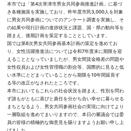
本市では「第4次草津市男女共同参画推進計画」に基づ
き各種施策を実施しており、昨年度市民3,000人を対象
に男女共同参画についてのアンケート調査を実施し、そ
の結果や現行計画の進捗状況と課題、国・県の動向等を
踏まえ、後期計画を策定することとしています。
国では第6次男女共同参画基本計画の策定を進めてお
り、女性活躍推進法については令和7年度末に期限を迎
えることとなっていましたが、男女間賃金格差の問題や
女性役員および女性管理職の割合等、国際的に見ると低
い水準にとどまっていることから期限を10年間延長す
る等の改正がなされたところです。
本市においてもこれらの社会状況を踏まえ、性別を問わ
ず誰もがともに喜びと責任を分かち合い幸せに暮らせる
まちとなるよう、男女共同参画社会の実現に向けてより
一層取組を進めてまいりますので、本日の審議会では委
員の皆様の積極的な御意見を賜りますようお願い申し上
げました。