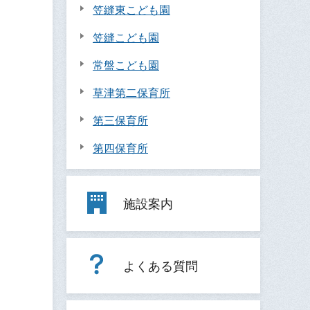
笠縫東こども園
笠縫こども園
常盤こども園
草津第二保育所
第三保育所
第四保育所
施設案内
よくある質問