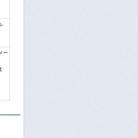
ル
メー
技