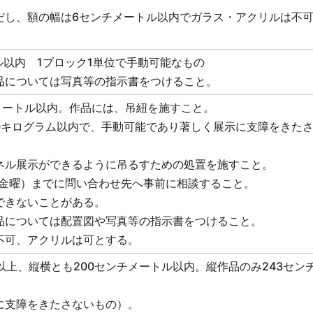
だし、額の幅は6センチメートル以内でガラス・アクリルは不
ル以内 1ブロック1単位で手動可能なもの
品については写真等の指示書をつけること。
チメートル以内。作品には、吊紐を施すこと。
0キログラム以内で、手動可能であり著しく展示に支障をきた
ネル展示ができるように吊るすための処置を施すこと。
（金曜）までに問い合わせ先へ事前に相談すること。
できないことがある。
品については配置図や写真等の指示書をつけること。
不可、アクリルは可とする。
以上、縦横とも200センチメートル以内。縦作品のみ243セン
に支障をきたさないもの）。