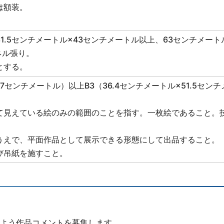
は額装。
.5センチメートル×43センチメートル以上、63センチメート
ネル張り。
とする。
.7センチメートル）以上B3（36.4センチメートル×51.5センチ
て見えている絵のみの範囲のことを指す。一枚絵であること。
うえで、平面作品として展示できる形態にして出品すること。
び吊紙を施すこと。
よう作品コメントを募集します。