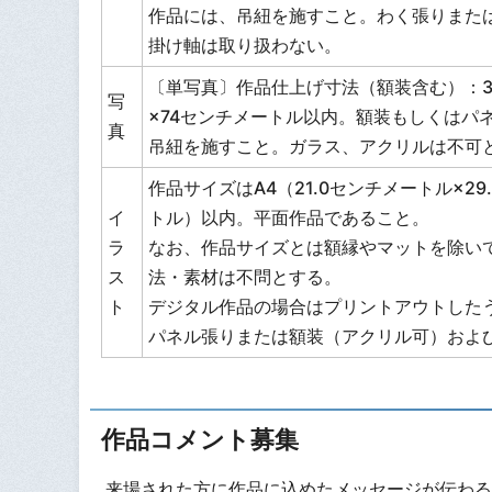
作品には、吊紐を施すこと。わく張りまた
掛け軸は取り扱わない。
〔単写真〕作品仕上げ寸法（額装含む）：31
写
×74センチメートル以内。額装もしくはパ
真
吊紐を施すこと。ガラス、アクリルは不可
作品サイズはA4（21.0センチメートル×29
イ
トル）以内。平面作品であること。
ラ
なお、作品サイズとは額縁やマットを除い
ス
法・素材は不問とする。
ト
デジタル作品の場合はプリントアウトした
パネル張りまたは額装（アクリル可）およ
作品コメント募集
来場された方に作品に込めたメッセージが伝わる