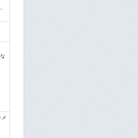
可。
さな
チメ