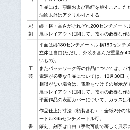
作品には、額装および吊紐を施すこと。た
油絵以外はアクリル可とする。
彫
縦・横・高さがそれぞれ200センチメート
刻
展示レイアウトに関して、指示の必要な作
平面は縦180センチメートル 横180セン
立体は自由(ただし、外装を含んだ重量が4
いもの)。
工
またパッチワーク等の作品については、パ
芸
電源が必要な作品については、10月30日
相談がない場合は、電源をつけての展示が
展示レイアウトに関して、指示の必要な作
平面作品の表面カバーについて、ガラスは
作品仕上げ寸法（額装含む）：全紙2分の1
ートル×65センチメートル可。
書
篆刻、刻字は自由（手動可能で著しく展示