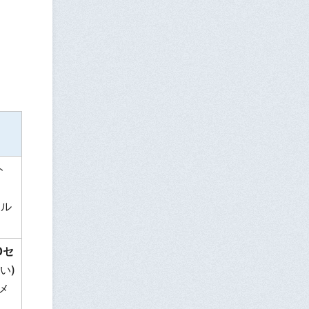
ト
トル
0セ
い)
メ