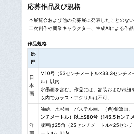
応募作品及び規格
本展覧会および他の公募展に発表したことのない
二次創作や商業キャラクター、生成AIによる作
作品規格
部
門
M10号（53センチメートル×33.3センチメ
日
ル）以内
本
水墨画を含む。作品には、額装および吊紐
画
以内でガラス・アクリルは不可。
油絵、水彩画、パステル画、（色)鉛筆画、
ンチメートル）以上S80号（145.5センチ
洋
版画は25角（25センチメートル×25センチメ
画
ートル）以内