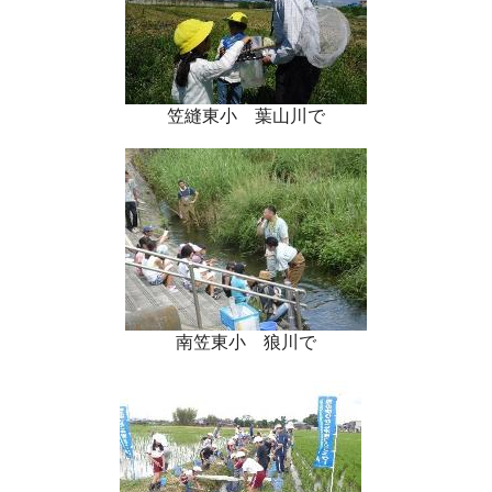
笠縫東小 葉山川で
南笠東小 狼川で