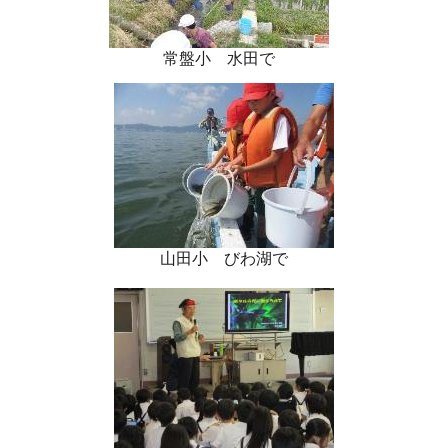
常盤小 水田で
山田小 びわ湖で