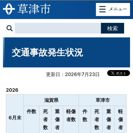
このページの本文へ移動
交通事故発生状況
更新日：2026年7月23日
2026
滋賀県
草津市
件数
死
重
軽傷
件
死
重
軽
6月末
者
傷
者数
数
者
傷
傷
数
者
数
者
者