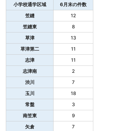
小学校通学区域
6月末の件数
笠縫
12
笠縫東
8
草津
13
草津第二
11
志津
11
志津南
2
渋川
7
玉川
18
常盤
3
南笠東
9
矢倉
7