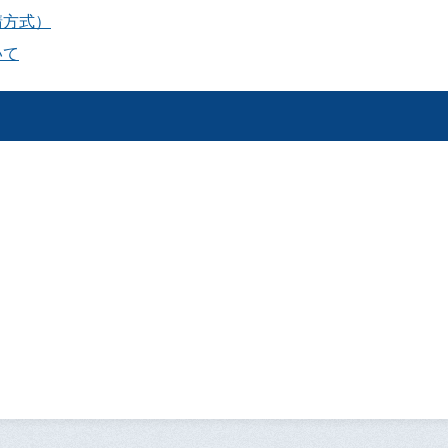
請方式）
いて