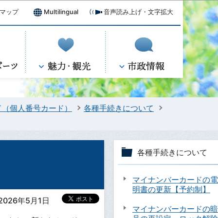
マップ
Multilingual
音声読み上げ・文字拡大
ド（個人番号カード）
各種手続きについて
各種手続きについて
マイナンバーカードの電
明書の更新【予約制】
026年5月1日
マイナンバーカードの暗