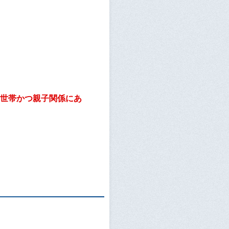
）
一世帯かつ親子関係にあ