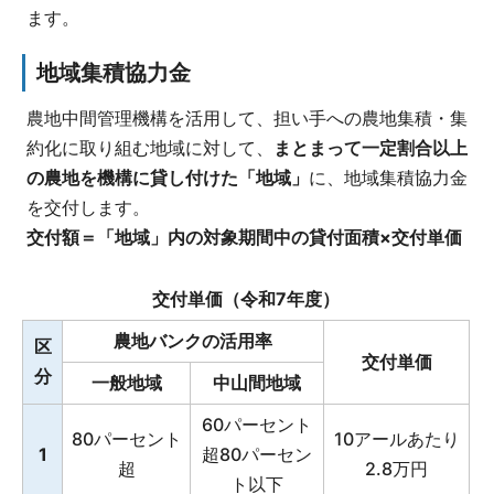
ます。
地域集積協力金
農地中間管理機構を活用して、担い手への農地集積・集
約化に取り組む地域に対して、
まとまって一定割合以上
の農地を機構に貸し付けた「地域」
に、地域集積協力金
を交付します。
交付額＝「地域」内の対象期間中の貸付面積×交付単価
交付単価（令和7年度）
農地バンクの活用率
区
交付単価
分
一般地域
中山間地域
60パーセント
80パーセント
10アールあたり
1
超80パーセン
超
2.8万円
ト以下