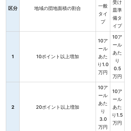
受け
一般
区分
地域の団地面積の割合
皿準
タイ
備タ
プ
イプ
10ア
10ア
ール
ール
あた
1
10ポイント以上増加
あた
り
り1.0
0.5
万円
万円
10ア
10ア
ール
ール
あた
2
20ポイント以上増加
あた
り
り1.5
3.0
万円
万円