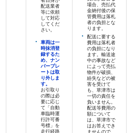
者自身が
場合、売払代
配送業者
金納付後の保
等に依頼
管費用は落札
して対応
者の負担とな
してくだ
ります。
さい。
配送に要する
車両は一
費用は落札者
時抹消登
の負担になり
録するた
ます。輸送途
め、ナン
中の事故など
バープレ
によって売払
ートは取
物件が破損、
り外しま
紛失などの被
す。
害を受けて
お引取り
も、草津市は
の際は必
一切の責任を
要に応じ
負いません。
て「自動
配送等費用の
車臨時運
額について
行許可番
は、草津市で
号標」を
はお答えでき
走行経路
ませんので、