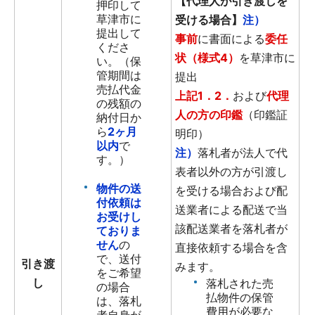
【代理人が引き渡しを
押印して
草津市に
受ける場合】
注）
提出して
事前
に書面による
委任
くださ
状（様式4）
を草津市に
い。（保
管期間は
提出
売払代金
上記1．2．
および
代理
の残額の
人の方の印鑑
（印鑑証
納付日か
ら
2ヶ月
明印）
以内
で
注）
落札者が法人で代
す。）
表者以外の方が引渡し
物件の送
を受ける場合および配
付依頼は
送業者による配送で当
お受けし
該配送業者を落札者が
ておりま
せん
の
直接依頼する場合を含
で、送付
引き渡
みます。
をご希望
し
落札された売
の場合
払物件の保管
は、落札
費用が必要な