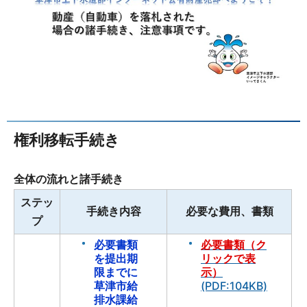
権利移転手続き
全体の流れと諸手続き
ステッ
手続き内容
必要な費用、書類
プ
必要書類
必要書類（ク
を提出期
リックで表
限までに
示）
草津市給
(PDF:104KB)
排水課給