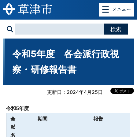
このページの本文へ移動
令和5年度 各会派行政視
察・研修報告書
更新日：2024年4月25日
令和5年度
会
期間
報告
派
名