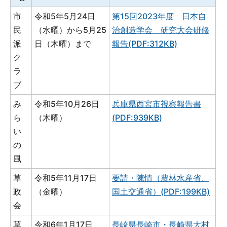
市
令和5年5月24日
第15回2023年度 日本自
民
（水曜）から5月25
治創造学会 研究大会研修
派
日（木曜）まで
報告(PDF:312KB)
ク
ラ
ブ
み
令和5年10月26日
兵庫県西宮市視察報告書
ら
（木曜）
(PDF:939KB)
い
の
風
草
令和5年11月17日
要請・陳情（農林水産省、
政
（金曜）
国土交通省）(PDF:199KB)
会
草
令和6年1月17日
長崎県長崎市・長崎県大村