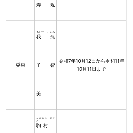
寿規
あびこ ともみ
我孫
令和7年10月12日から令和11年
委員
子 智
10月11日まで
美
こまむら あき
こ
駒村