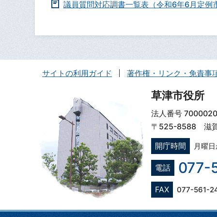
議員質問対応調書一覧表（令和6年6月定例
サイトの利用ガイド
著作権・リンク・免責事
草津市役所
法人番号 7000020
〒525-8588 
開庁時間
月曜日
077-
電話
FAX
077-561-2