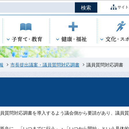
このページの本文へ移動
サイト
報
市長提出議案・議員質問対応調書
議員質問対応調書
員質問対応調書を導入するよう議会側から要請があり、議員質
答弁に、「いつまでに行う」・「いつから開始」という具体的