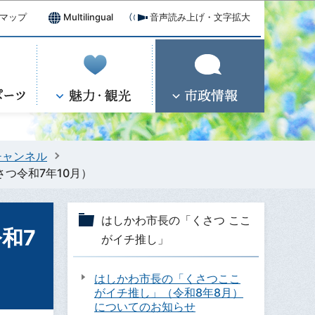
マップ
Multilingual
音声読み上げ・文字拡大
つチャンネル
つ令和7年10月）
はしかわ市長の「くさつ ここ
和7
がイチ推し」
はしかわ市長の「くさつここ
がイチ推し」（令和8年8月）
についてのお知らせ