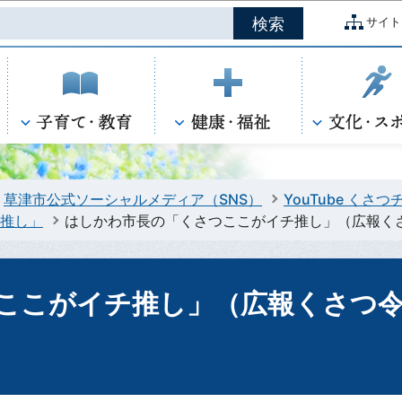
このページの本文へ移動
サイト
草津市公式ソーシャルメディア（SNS）
YouTube くさ
チ推し」
はしかわ市長の「くさつここがイチ推し」（広報くさ
ここがイチ推し」（広報くさつ令