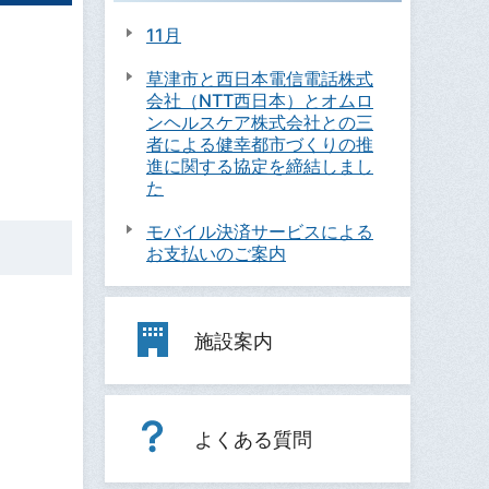
11月
草津市と西日本電信電話株式
会社（NTT西日本）とオムロ
ンヘルスケア株式会社との三
者による健幸都市づくりの推
進に関する協定を締結しまし
た
モバイル決済サービスによる
お支払いのご案内
施設案内
よくある質問