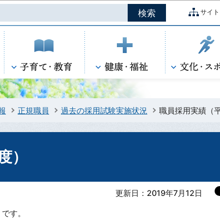
このページの本文へ移動
サイト
報
正規職員
過去の採用試験実施状況
職員採用実績（平
度）
更新日：2019年7月12日
りです。