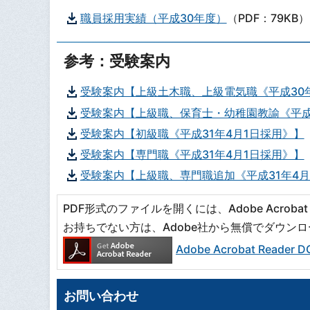
職員採用実績（平成30年度）
（PDF：79KB）
参考：受験案内
受験案内【上級土木職、上級電気職《平成30年
受験案内【上級職、保育士・幼稚園教諭《平成
受験案内【初級職《平成31年4月1日採用》】
受験案内【専門職《平成31年4月1日採用》】
受験案内【上級職、専門職追加《平成31年4月
PDF形式のファイルを開くには、Adobe Acrobat R
お持ちでない方は、Adobe社から無償でダウン
Adobe Acrobat Read
お問い合わせ