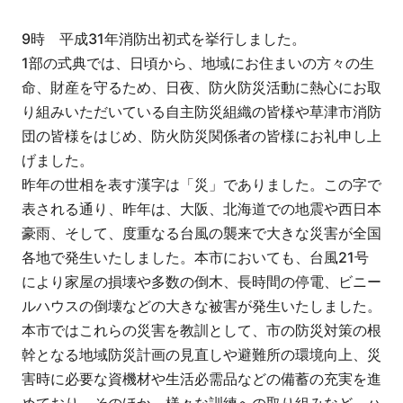
9時 平成31年消防出初式を挙行しました。
1部の式典では、日頃から、地域にお住まいの方々の生
命、財産を守るため、日夜、防火防災活動に熱心にお取
り組みいただいている自主防災組織の皆様や草津市消防
団の皆様をはじめ、防火防災関係者の皆様にお礼申し上
げました。
昨年の世相を表す漢字は「災」でありました。この字で
表される通り、昨年は、大阪、北海道での地震や西日本
豪雨、そして、度重なる台風の襲来で大きな災害が全国
各地で発生いたしました。本市においても、台風21号
により家屋の損壊や多数の倒木、長時間の停電、ビニー
ルハウスの倒壊などの大きな被害が発生いたしました。
本市ではこれらの災害を教訓として、市の防災対策の根
幹となる地域防災計画の見直しや避難所の環境向上、災
害時に必要な資機材や生活必需品などの備蓄の充実を進
めており、そのほか、様々な訓練への取り組みなど、ハ