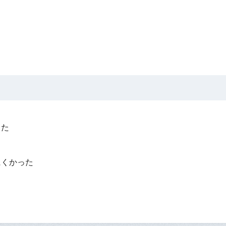
った
？
にくかった