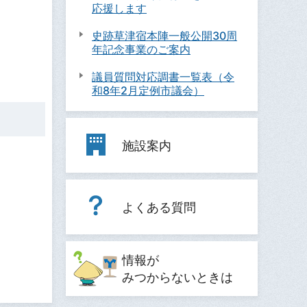
応援します
史跡草津宿本陣一般公開30周
年記念事業のご案内
議員質問対応調書一覧表（令
和8年2月定例市議会）
施設案内
よくある質問
情報が
みつからないときは