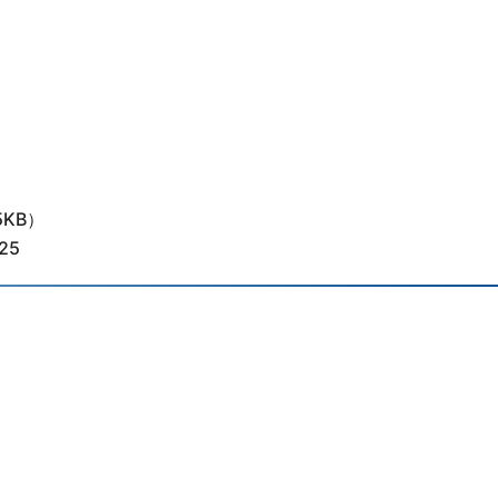
5KB）
25