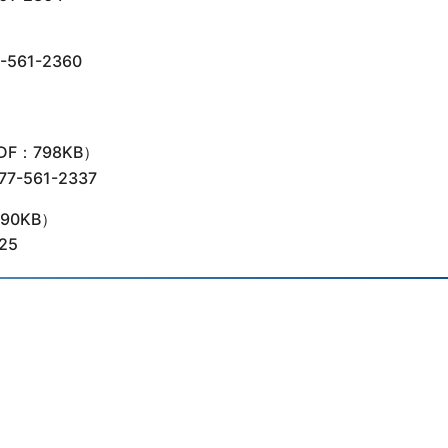
）
61-2360
DF：798KB）
561-2337
90KB）
25