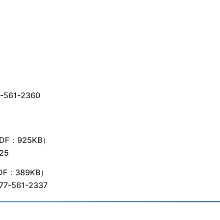
61-2360
DF：925KB）
25
DF：389KB）
561-2337