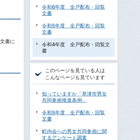
令和6年度 全戸配布・回覧
文書
令和5年度 全戸配布・回覧
文書
文書に
令和4年度 全戸配布・回覧文
書
このページを見ている人は
こんなページも見ています
知っていますか「草津市男女
共同参画推進条例」
令和5年度 全戸配布・回覧
文書
町内会への男女共同参画に関
するアンケート調査