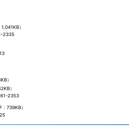
1,041KB）
2335
13
8KB）
42KB）
-2353
F：739KB）
25