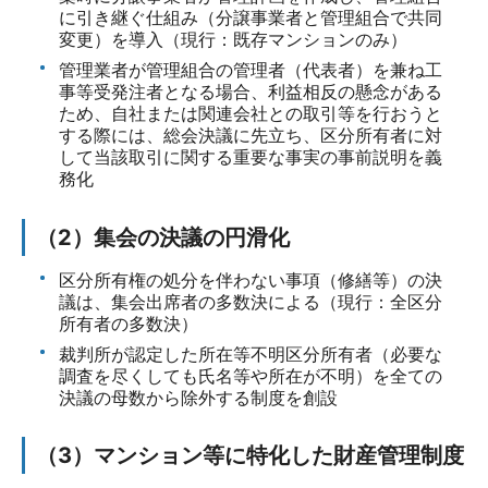
に引き継ぐ仕組み（分譲事業者と管理組合で共同
変更）を導入（現行：既存マンションのみ）
管理業者が管理組合の管理者（代表者）を兼ね工
事等受発注者となる場合、利益相反の懸念がある
ため、自社または関連会社との取引等を行おうと
する際には、総会決議に先立ち、区分所有者に対
して当該取引に関する重要な事実の事前説明を義
務化
（2）集会の決議の円滑化
区分所有権の処分を伴わない事項（修繕等）の決
議は、集会出席者の多数決による（現行：全区分
所有者の多数決）
裁判所が認定した所在等不明区分所有者（必要な
調査を尽くしても氏名等や所在が不明）を全ての
決議の母数から除外する制度を創設
（3）マンション等に特化した財産管理制度