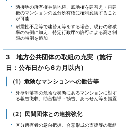
隣接地の所有権や借地権、底地権を建替え・再建
後のマンションの区分所有権に権利変換すること
が可能
耐震性不足等で建替え等をする場合、現行の容積
率の特例に加え、特定行政庁の許可による高さ制
限の特例を追加
3 地方公共団体の取組の充実（施行
日：公布日から6カ月以内）
（1）危険なマンションへの勧告等
外壁剥落等の危険な状態にあるマンションに対す
る報告徴収、助言指導・勧告、あっせん等を措置
（2）民間団体との連携強化
区分所有者の意向把握、合意形成の支援等の取組