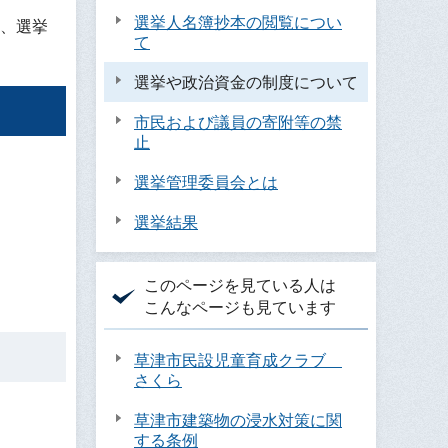
選挙人名簿抄本の閲覧につい
、選挙
て
選挙や政治資金の制度について
市民および議員の寄附等の禁
止
選挙管理委員会とは
選挙結果
このページを見ている人は
こんなページも見ています
草津市民設児童育成クラブ
さくら
草津市建築物の浸水対策に関
する条例