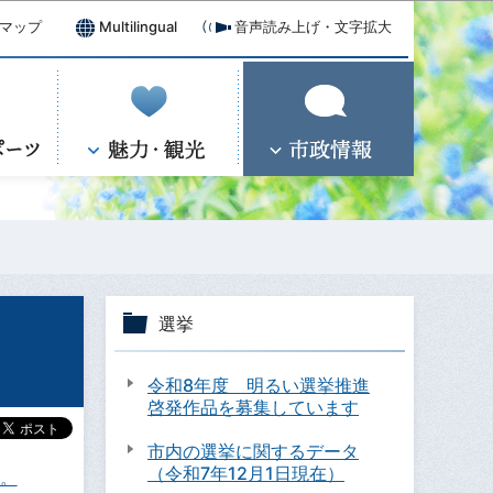
マップ
Multilingual
音声読み上げ・文字拡大
選挙
令和8年度 明るい選挙推進
啓発作品を募集しています
市内の選挙に関するデータ
（令和7年12月1日現在）
。