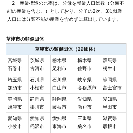
2 産業構造の比率は、分母を就業人口総数（分類不
能の産業を含む。）としており、分子の2次、3次就業
人口には分類不能の産業を含めずに算出しています。
草津市の類似団体
草津市の類似団体（29団体）
宮城県
茨城県
栃木県
栃木県
群馬県
石巻市
古河市
足利市
佐野市
桐生市
埼玉県
石川県
石川県
岐阜県
静岡県
加須市
小松市
白山市
各務原市
富士宮市
静岡県
静岡県
静岡県
愛知県
愛知県
焼津市
掛川市
藤枝市
瀬戸市
半田市
愛知県
愛知県
愛知県
三重県
滋賀県
小牧市
稲沢市
東海市
桑名市
彦根市