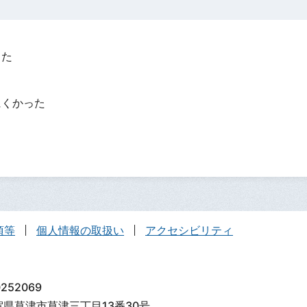
った
？
にくかった
項等
個人情報の取扱い
アクセシビリティ
252069
滋賀県草津市草津三丁目13番30号