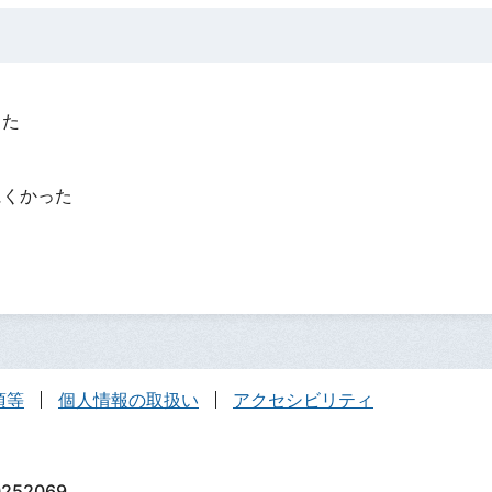
った
？
にくかった
項等
個人情報の取扱い
アクセシビリティ
252069