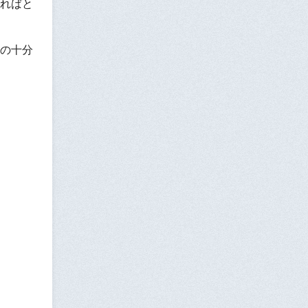
ればと
の十分